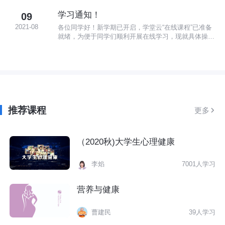
学习通知！
09
2021-08
各位同学好！新学期已开启，学堂云“在线课程”已准备
就绪，为便于同学们顺利开展在线学习，现就具体操作
及注意事项说明如下：一、学习平台（网页端）1. 学习
平台地址： https://hbu.xuetangx.com2. 平台登录说明
（身份认证）：l 登录说明：平台目前仅支持“微信扫
码”登录，在扫码登录前，需进行身份认证。l 身份认证
（如果已完成身份认证，请略过此步骤）：登录平台
前，请先在“雨课堂”微信服务号内进行身份认证-选择学
校：河北大学。 l 扫码登录：已完成身份认证后，在网
推荐课程
页端使用Chrome最新版本或火狐最新版本浏览器，打
更多
开学习平台地址：https://hbu.xuetangx.com通过微信
扫码登录平台，开始学习。二、学习平台（移动端）除
了通过学习平台（网页端）学习在线课程,同学们还可
（2020秋)大学生心理健康
以通过移动端——学堂云APP随时随地学习课程。 1、
下载学堂云APP：学生可以通过网页端学习平台,扫码
下载APP（注：是学堂云APP，不是学堂在线APP）
李焰
7001人学习
2、登录学堂云APP(登录前需进行身份认证):打开学堂
云APP，选择“学堂云”，通过“微信登录”课程，进入学
营养与健康
习。三、注意事项1. 登入平台，学习之前，请确认“所
选”课程是否准确。l 教师代选——课程确认方式：学生
无需自选课，进入平台-学习空间-我听的课程-查看/学
曹建民
39人学习
习所选课程；l 学生自选——课程确认方式：学生自行